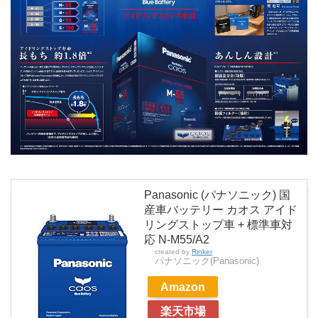
Panasonic (パナソニック) 国
産車バッテリー カオス アイド
リングストップ車 + 標準車対
応 N-M55/A2
created by
Rinker
パナソニック(Panasonic)
Amazon
楽天市場