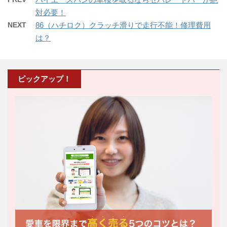
対必要！
NEXT
86（ハチロク）クラッチ滑りで走行不能！修理費用
は？
ピックアップ！