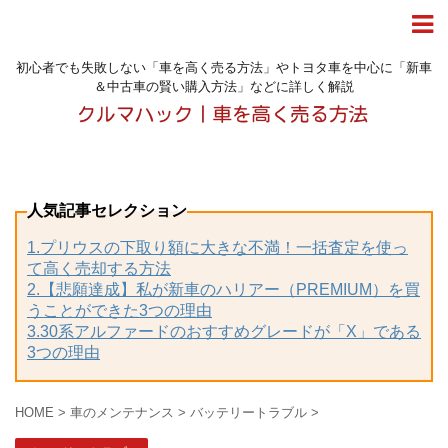
初心者でも失敗しない「車を高く売る方法」やトヨタ車を中心に「新車
＆中古車の賢い購入方法」などに詳しく解説
人気記事セレクション
1.プリウスの下取り額に大きな不満！一括査定を使っ
て高く売却する方法
2.【悲願達成】私が新車のハリアー（PREMIUM）を買
うことができた3つの理由
3.30系アルファードのおすすめグレードが「X」である
3つの理由
HOME
>
車のメンテナンス
>
バッテリートラブル
>