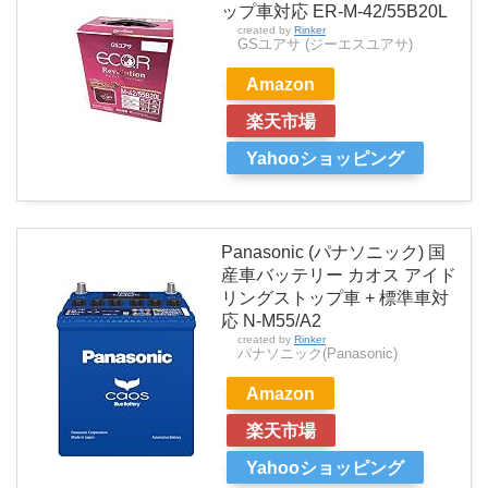
ップ車対応 ER-M-42/55B20L
created by
Rinker
GSユアサ (ジーエスユアサ)
Amazon
楽天市場
Yahooショッピング
Panasonic (パナソニック) 国
産車バッテリー カオス アイド
リングストップ車 + 標準車対
応 N-M55/A2
created by
Rinker
パナソニック(Panasonic)
Amazon
楽天市場
Yahooショッピング