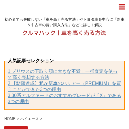
初心者でも失敗しない「車を高く売る方法」やトヨタ車を中心に「新車
＆中古車の賢い購入方法」などに詳しく解説
人気記事セレクション
1.プリウスの下取り額に大きな不満！一括査定を使っ
て高く売却する方法
2.【悲願達成】私が新車のハリアー（PREMIUM）を買
うことができた3つの理由
3.30系アルファードのおすすめグレードが「X」である
3つの理由
HOME
>
ハイエース
>