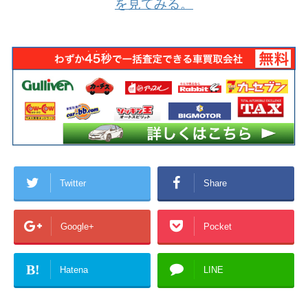
を見てみる。
Twitter
Share
Google+
Pocket
B!
Hatena
LINE