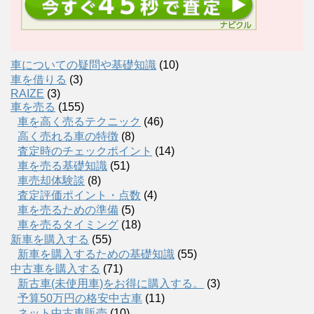
車についての疑問や基礎知識
(10)
車を借りる
(3)
RAIZE
(3)
車を売る
(155)
車を高く売るテクニック
(46)
高く売れる車の特徴
(8)
査定時のチェックポイント
(14)
車を売る基礎知識
(51)
車売却体験談
(8)
査定評価ポイント・点数
(4)
車を売るための準備
(5)
車を売るタイミング
(18)
新車を購入する
(55)
新車を購入するための基礎知識
(55)
中古車を購入する
(71)
新古車(未使用車)をお得に購入する。
(3)
予算50万円の格安中古車
(11)
ネット中古車販売
(10)