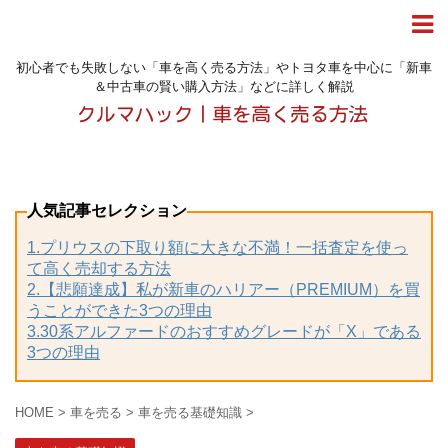
初心者でも失敗しない「車を高く売る方法」やトヨタ車を中心に「新車
＆中古車の賢い購入方法」などに詳しく解説
人気記事セレクション
1.プリウスの下取り額に大きな不満！一括査定を使っ
て高く売却する方法
2.【悲願達成】私が新車のハリアー（PREMIUM）を買
うことができた3つの理由
3.30系アルファードのおすすめグレードが「X」である
3つの理由
HOME
>
車を売る
>
車を売る基礎知識
>