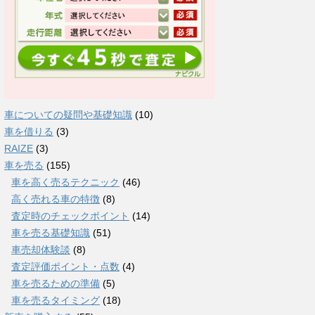
車についての疑問や基礎知識
(10)
車を借りる
(3)
RAIZE
(3)
車を売る
(155)
車を高く売るテクニック
(46)
高く売れる車の特徴
(8)
査定時のチェックポイント
(14)
車を売る基礎知識
(51)
車売却体験談
(8)
査定評価ポイント・点数
(4)
車を売るための準備
(5)
車を売るタイミング
(18)