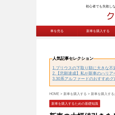
初心者でも失敗し
車を売る
新車を購入する
人気記事セレクション
1.プリウスの下取り額に大きな
2.【悲願達成】私が新車のハリア
3.30系アルファードのおすすめ
HOME
>
新車を購入する
>
新車を購入する
新車を購入するための基礎知識