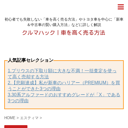
初心者でも失敗しない「車を高く売る方法」やトヨタ車を中心に「新車
＆中古車の賢い購入方法」などに詳しく解説
人気記事セレクション
1.プリウスの下取り額に大きな不満！一括査定を使っ
て高く売却する方法
2.【悲願達成】私が新車のハリアー（PREMIUM）を買
うことができた3つの理由
3.30系アルファードのおすすめグレードが「X」である
3つの理由
HOME
>
エスティマ
>