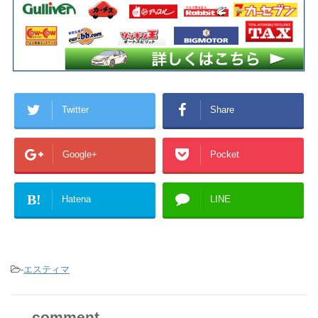
Twitter
Share
Google+
Pocket
B!
Hatena
LINE
-
エスティマ
comment