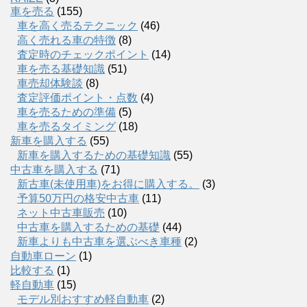
車を売る
(155)
車を高く売るテクニック
(46)
高く売れる車の特徴
(8)
査定時のチェックポイント
(14)
車を売る基礎知識
(51)
車売却体験談
(8)
査定評価ポイント・点数
(4)
車を売るための準備
(5)
車を売るタイミング
(18)
新車を購入する
(55)
新車を購入するための基礎知識
(55)
中古車を購入する
(71)
新古車(未使用車)をお得に購入する。
(3)
予算50万円の格安中古車
(11)
ネット中古車販売
(10)
中古車を購入するための基礎
(44)
新車よりも中古車を選ぶべき車種
(2)
自動車ローン
(1)
比較する
(1)
軽自動車
(15)
モデル別おすすめ軽自動車
(2)