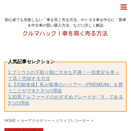
初心者でも失敗しない「車を高く売る方法」やトヨタ車を中心に「新車
＆中古車の賢い購入方法」などに詳しく解説
人気記事セレクション
1.プリウスの下取り額に大きな不満！一括査定を使っ
て高く売却する方法
2.【悲願達成】私が新車のハリアー（PREMIUM）を買
うことができた3つの理由
3.30系アルファードのおすすめグレードが「X」である
3つの理由
HOME
>
カーアクセサリー
>
ドライブレコーダー
>