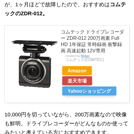
が、1ヶ月ほどで故障したので、おすすめは
コムテ
ックのZDR-012。
コムテック ドライブレコーダ
ー ZDR-012 200万画素 Full
HD 1年保証 常時録画 衝撃録
画 高速起動 12V専用
created by
Rinker
コムテック(COMTEC)
Amazon
楽天市場
Yahooショッピング
10,000円を切っていながら、200万画素なので映像
も鮮明。ドライブレコーダーがどんなものか使って
みたいと考えている方におすすめできます。