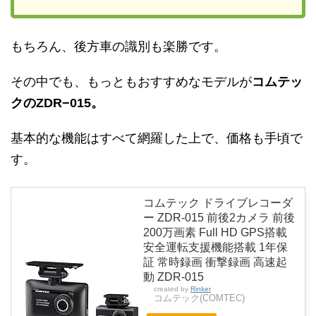
もちろん、後方車の識別も楽勝です。
その中でも、もっともおすすめなモデルが
コムテッ
クのZDR−015。
基本的な機能はすべて網羅した上で、価格も手頃で
す。
コムテック ドライブレコーダ
ー ZDR-015 前後2カメラ 前後
200万画素 Full HD GPS搭載
安全運転支援機能搭載 1年保
証 常時録画 衝撃録画 高速起
動 ZDR-015
created by
Rinker
コムテック(COMTEC)