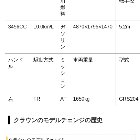
用
転半径
燃
料
3456CC
10.0km/L
4870×1795×1470
5.2m
ガ
ソ
リ
ン
ハンド
駆動方式
ミ
車両重量
型式
ル
ッ
シ
ョ
ン
FR
AT
1650kg
GRS204
右
クラウンのモデルチェンジの歴史