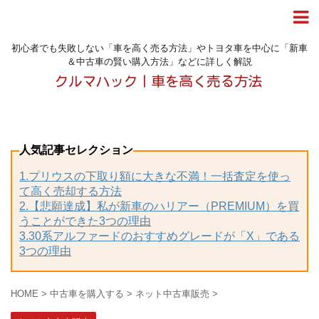
初心者でも失敗しない「車を高く売る方法」やトヨタ車を中心に「新車
＆中古車の賢い購入方法」などに詳しく解説
人気記事セレクション
1.プリウスの下取り額に大きな不満！一括査定を使っ
て高く売却する方法
2.【悲願達成】私が新車のハリアー（PREMIUM）を買
うことができた3つの理由
3.30系アルファードのおすすめグレードが「X」である
3つの理由
HOME
>
中古車を購入する
>
ネット中古車販売
>