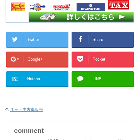
Twitter
Share
Google+
Pocket
B!
Hatena
LINE
-
ネット中古車販売
comment