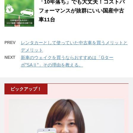
「10年落ち」でも大丈夫！コストパ
フォーマンスが抜群にいい国産中古
車11台
PREV
レンタカーとして使っていた中古車を買うメリットと
デメリット
NEXT
新車のウェイクを買うならおすすめは「Gター
ボ”SAⅡ”」その理由を教える。
ピックアップ！