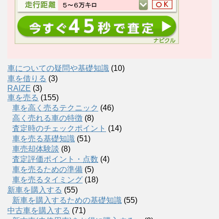
車についての疑問や基礎知識
(10)
車を借りる
(3)
RAIZE
(3)
車を売る
(155)
車を高く売るテクニック
(46)
高く売れる車の特徴
(8)
査定時のチェックポイント
(14)
車を売る基礎知識
(51)
車売却体験談
(8)
査定評価ポイント・点数
(4)
車を売るための準備
(5)
車を売るタイミング
(18)
新車を購入する
(55)
新車を購入するための基礎知識
(55)
中古車を購入する
(71)