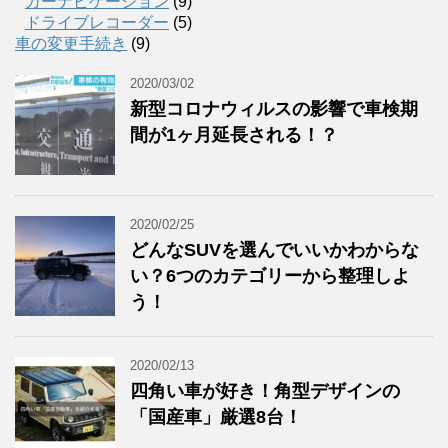
カーナビゲーション
(9)
ドライブレコーダー
(5)
車の変更手続き
(9)
2020/03/02
新型コロナウィルスの影響で車検期
間が1ヶ月延長される！？
2020/02/25
どんなSUVを選んでいいかわからな
い？6つのカテゴリーから整理しよ
う！
2020/02/13
四角い車が好き！角型デザインの
「国産車」厳選8台！