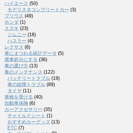
ハイエース
(50)
モデリスタコンプリートカー
(3)
プリウス
(49)
ホンダ
(1)
スズキ
(23)
ジムニー
(18)
ハスラー
(4)
レクサス
(6)
車にまつわる統計データ
(5)
廃車処分にする
(36)
車の選び方
(13)
車のメンテナンス
(122)
バッテリートラブル
(19)
車の故障トラブル
(89)
タイヤ
(11)
車検を受ける
(40)
自動車保険
(6)
カーアクセサリー
(35)
チャイルドシート
(1)
おすすめカーグッズ
(13)
ETC
(7)