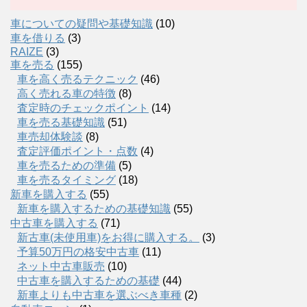
車についての疑問や基礎知識
(10)
車を借りる
(3)
RAIZE
(3)
車を売る
(155)
車を高く売るテクニック
(46)
高く売れる車の特徴
(8)
査定時のチェックポイント
(14)
車を売る基礎知識
(51)
車売却体験談
(8)
査定評価ポイント・点数
(4)
車を売るための準備
(5)
車を売るタイミング
(18)
新車を購入する
(55)
新車を購入するための基礎知識
(55)
中古車を購入する
(71)
新古車(未使用車)をお得に購入する。
(3)
予算50万円の格安中古車
(11)
ネット中古車販売
(10)
中古車を購入するための基礎
(44)
新車よりも中古車を選ぶべき車種
(2)