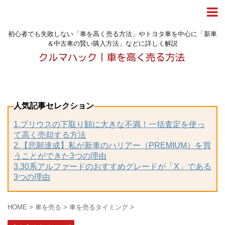
初心者でも失敗しない「車を高く売る方法」やトヨタ車を中心に「新車
＆中古車の賢い購入方法」などに詳しく解説
人気記事セレクション
1.プリウスの下取り額に大きな不満！一括査定を使っ
て高く売却する方法
2.【悲願達成】私が新車のハリアー（PREMIUM）を買
うことができた3つの理由
3.30系アルファードのおすすめグレードが「X」である
3つの理由
HOME
>
車を売る
>
車を売るタイミング
>