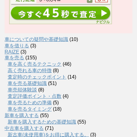
車についての疑問や基礎知識
(10)
車を借りる
(3)
RAIZE
(3)
車を売る
(155)
車を高く売るテクニック
(46)
高く売れる車の特徴
(8)
査定時のチェックポイント
(14)
車を売る基礎知識
(51)
車売却体験談
(8)
査定評価ポイント・点数
(4)
車を売るための準備
(5)
車を売るタイミング
(18)
新車を購入する
(55)
新車を購入するための基礎知識
(55)
中古車を購入する
(71)
新古車(未使用車)をお得に購入する。
(3)