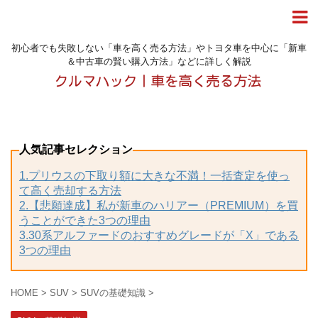
初心者でも失敗しない「車を高く売る方法」やトヨタ車を中心に「新車
＆中古車の賢い購入方法」などに詳しく解説
人気記事セレクション
1.プリウスの下取り額に大きな不満！一括査定を使っ
て高く売却する方法
2.【悲願達成】私が新車のハリアー（PREMIUM）を買
うことができた3つの理由
3.30系アルファードのおすすめグレードが「X」である
3つの理由
HOME
>
SUV
>
SUVの基礎知識
>