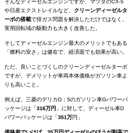
そんなディーゼルエンジンですが、マツダのCX-5
や日産エクストレイルなど、
クリーンディーゼルタ
ーボの搭載
で排ガス問題を解決しただけではなく、
実用回転域の駆動力も大きく改善した。
そしてディーゼルエンジン最大のメリットでもある
「
燃料の安さ
」は健在で、経済面でも効果が高い。
ただ、良いことづくしのクリーンディーゼルターボ
ですが、デメリットが車両本体価格がガソリン車よ
りも高いこと。
例えば、三菱のデリカD：5のガソリン車Gパワーパ
ッケージは「
316万円
」に対して、ディーゼル車D
パワーパッケージは「
351万
円」
価格差でいけば、
35万円ディーゼルのほうが割高で