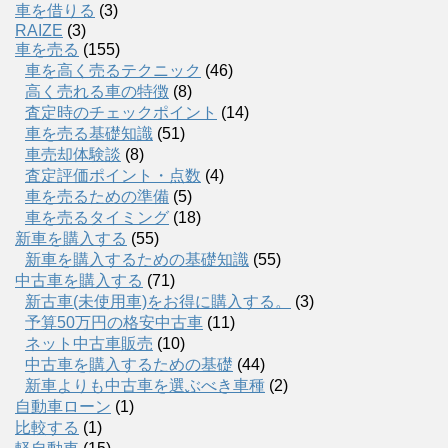
車を借りる
(3)
RAIZE
(3)
車を売る
(155)
車を高く売るテクニック
(46)
高く売れる車の特徴
(8)
査定時のチェックポイント
(14)
車を売る基礎知識
(51)
車売却体験談
(8)
査定評価ポイント・点数
(4)
車を売るための準備
(5)
車を売るタイミング
(18)
新車を購入する
(55)
新車を購入するための基礎知識
(55)
中古車を購入する
(71)
新古車(未使用車)をお得に購入する。
(3)
予算50万円の格安中古車
(11)
ネット中古車販売
(10)
中古車を購入するための基礎
(44)
新車よりも中古車を選ぶべき車種
(2)
自動車ローン
(1)
比較する
(1)