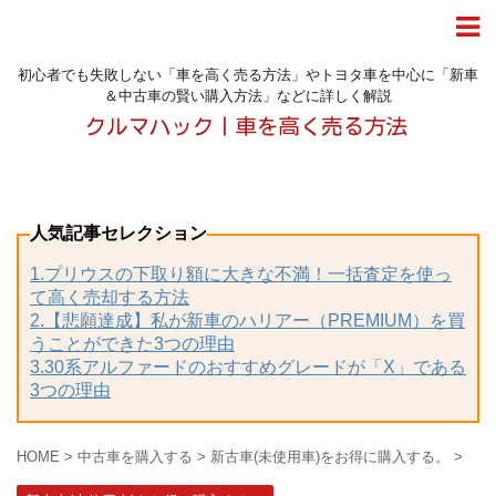
初心者でも失敗しない「車を高く売る方法」やトヨタ車を中心に「新車
＆中古車の賢い購入方法」などに詳しく解説
人気記事セレクション
1.プリウスの下取り額に大きな不満！一括査定を使っ
て高く売却する方法
2.【悲願達成】私が新車のハリアー（PREMIUM）を買
うことができた3つの理由
3.30系アルファードのおすすめグレードが「X」である
3つの理由
HOME
>
中古車を購入する
>
新古車(未使用車)をお得に購入する。
>