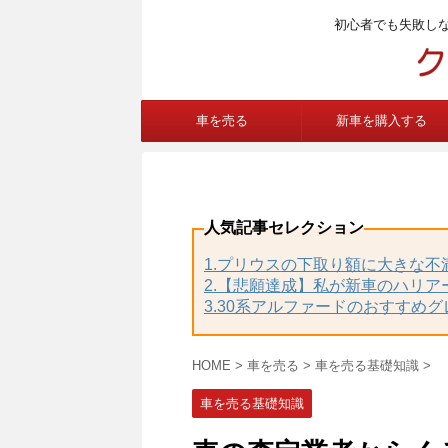
初心者でも失敗し
車を売る
新車を購入する
人気記事セレクション
1.プリウスの下取り額に大きな
2.【悲願達成】私が新車のハリア
3.30系アルファードのおすすめ
HOME
>
車を売る
>
車を売る基礎知識
>
車を売る基礎知識