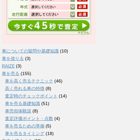
車についての疑問や基礎知識
(10)
車を借りる
(3)
RAIZE
(3)
車を売る
(155)
車を高く売るテクニック
(46)
高く売れる車の特徴
(8)
査定時のチェックポイント
(14)
車を売る基礎知識
(51)
車売却体験談
(8)
査定評価ポイント・点数
(4)
車を売るための準備
(5)
車を売るタイミング
(18)