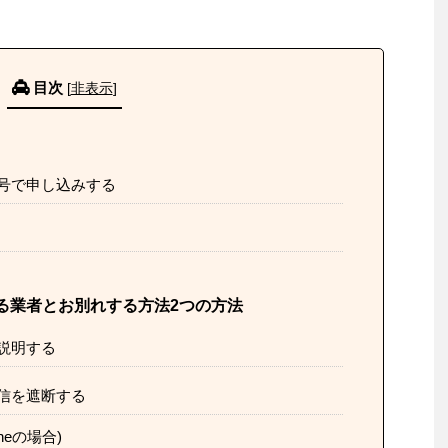
目次
[
非表示
]
号で申し込みする
る業者とお別れする方法2つの方法
説明する
信を遮断する
neの場合)