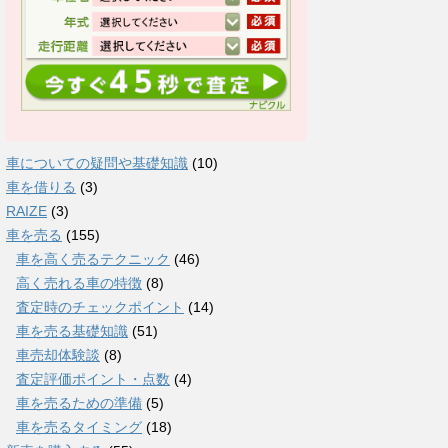
車についての疑問や基礎知識
(10)
車を借りる
(3)
RAIZE
(3)
車を売る
(155)
車を高く売るテクニック
(46)
高く売れる車の特徴
(8)
査定時のチェックポイント
(14)
車を売る基礎知識
(51)
車売却体験談
(8)
査定評価ポイント・点数
(4)
車を売るための準備
(5)
車を売るタイミング
(18)