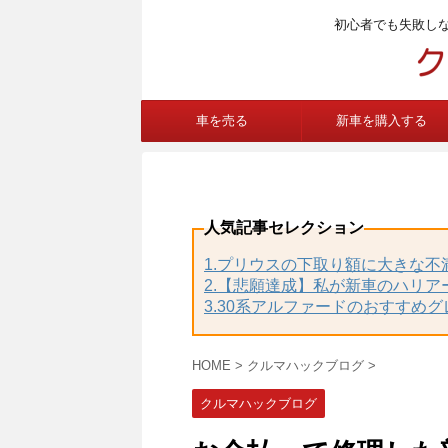
初心者でも失敗し
車を売る
新車を購入する
人気記事セレクション
1.プリウスの下取り額に大きな
2.【悲願達成】私が新車のハリア
3.30系アルファードのおすすめ
HOME
>
クルマハックブログ
>
クルマハックブログ