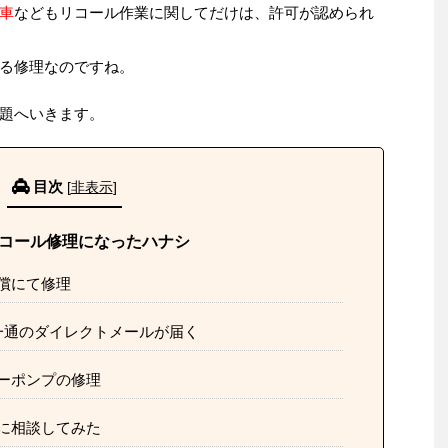
車
などもリコール作業に関してだけは、許可が認められ
る修理なのですね。
題へいきます。
目次
[
非表示
]
リコール修理になったハナシ
償にて修理
一通のダイレクトメールが届く
ーポンプの修理
に相談してみた