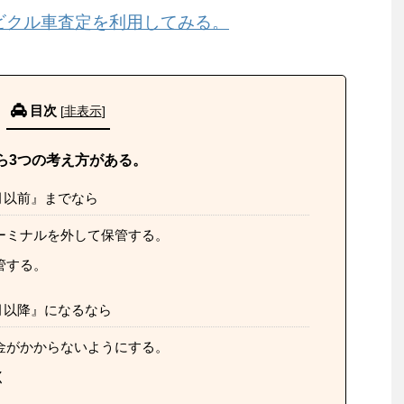
ビクル車査定を利用してみる。
目次
[
非表示
]
ら3つの考え方がある。
月以前』までなら
ーミナルを外して保管する。
管する。
月以降』になるなら
金がかからないようにする。
く