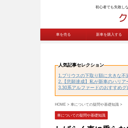
初心者でも失敗し
車を売る
新車を購入する
人気記事セレクション
1.プリウスの下取り額に大きな
2.【悲願達成】私が新車のハリア
3.30系アルファードのおすすめ
HOME
>
車についての疑問や基礎知識
>
車についての疑問や基礎知識