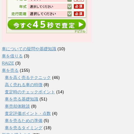
車についての疑問や基礎知識
(10)
車を借りる
(3)
RAIZE
(3)
車を売る
(155)
車を高く売るテクニック
(46)
高く売れる車の特徴
(8)
査定時のチェックポイント
(14)
車を売る基礎知識
(51)
車売却体験談
(8)
査定評価ポイント・点数
(4)
車を売るための準備
(5)
車を売るタイミング
(18)