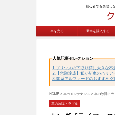
初心者でも失敗し
車を売る
新車を購入する
人気記事セレクション
1.プリウスの下取り額に大きな
2.【悲願達成】私が新車のハリア
3.30系アルファードのおすすめ
HOME
>
車のメンテナンス
>
車の故障トラ
車の故障トラブル