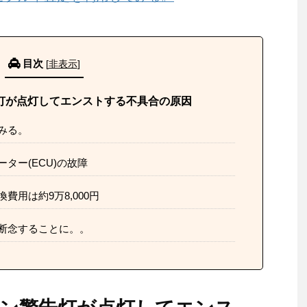
目次
[
非表示
]
告灯が点灯してエンストする不具合の原因
みる。
ター(ECU)の故障
用は約9万8,000円
断念することに。。