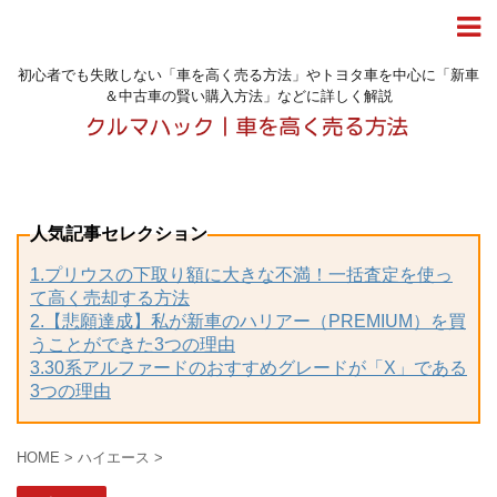
初心者でも失敗しない「車を高く売る方法」やトヨタ車を中心に「新車
＆中古車の賢い購入方法」などに詳しく解説
人気記事セレクション
1.プリウスの下取り額に大きな不満！一括査定を使っ
て高く売却する方法
2.【悲願達成】私が新車のハリアー（PREMIUM）を買
うことができた3つの理由
3.30系アルファードのおすすめグレードが「X」である
3つの理由
HOME
>
ハイエース
>