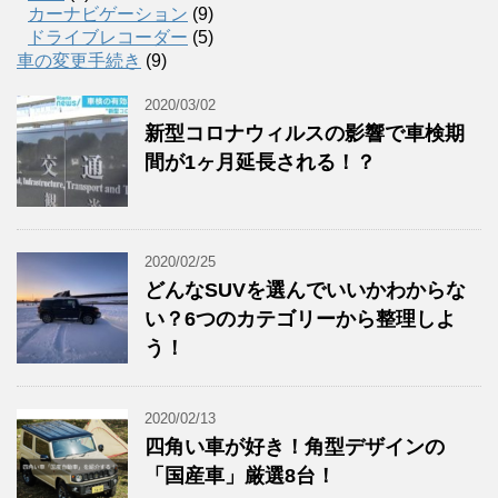
カーナビゲーション
(9)
ドライブレコーダー
(5)
車の変更手続き
(9)
2020/03/02
新型コロナウィルスの影響で車検期
間が1ヶ月延長される！？
2020/02/25
どんなSUVを選んでいいかわからな
い？6つのカテゴリーから整理しよ
う！
2020/02/13
四角い車が好き！角型デザインの
「国産車」厳選8台！