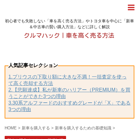
初心者でも失敗しない「車を高く売る方法」やトヨタ車を中心に「新車
＆中古車の賢い購入方法」などに詳しく解説
人気記事セレクション
1.プリウスの下取り額に大きな不満！一括査定を使っ
て高く売却する方法
2.【悲願達成】私が新車のハリアー（PREMIUM）を買
うことができた3つの理由
3.30系アルファードのおすすめグレードが「X」である
3つの理由
HOME
>
新車を購入する
>
新車を購入するための基礎知識
>