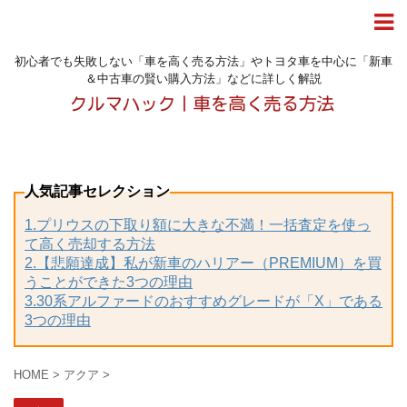
初心者でも失敗しない「車を高く売る方法」やトヨタ車を中心に「新車
＆中古車の賢い購入方法」などに詳しく解説
人気記事セレクション
1.プリウスの下取り額に大きな不満！一括査定を使っ
て高く売却する方法
2.【悲願達成】私が新車のハリアー（PREMIUM）を買
うことができた3つの理由
3.30系アルファードのおすすめグレードが「X」である
3つの理由
HOME
>
アクア
>