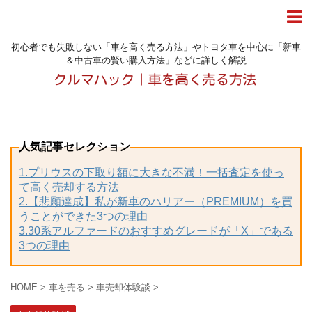
初心者でも失敗しない「車を高く売る方法」やトヨタ車を中心に「新車
＆中古車の賢い購入方法」などに詳しく解説
人気記事セレクション
1.プリウスの下取り額に大きな不満！一括査定を使っ
て高く売却する方法
2.【悲願達成】私が新車のハリアー（PREMIUM）を買
うことができた3つの理由
3.30系アルファードのおすすめグレードが「X」である
3つの理由
HOME
>
車を売る
>
車売却体験談
>