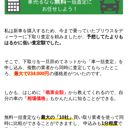
私は新車を購入するため、今まで乗っていたプリウスをデ
ィーラーに下取り査定を頼みましたが、
予想してたよりも
はるかに低い査定額でした。
そこで、下取りを一旦辞めてネットから「車一括査定」を
申し込み、複数の業者から同時に査定してもらったとこ
ろ、
最大で234,000円
の価格差がついたのです。
しかも、はじめに
「概算金額」
から教えてくれるので、自
分の車の
「相場価格」
もかんたんに知ることができる。
無料一括査定なら
最大の「10社」
買い取り業者を使って同
時に比較ができることができますし、 申込みも
1分程度
で