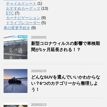
チャイルドシート
(1)
おすすめカーグッズ
(13)
ETC
(7)
カーナビゲーション
(9)
ドライブレコーダー
(5)
車の変更手続き
(9)
2020/03/02
新型コロナウィルスの影響で車検期
間が1ヶ月延長される！？
2020/02/25
どんなSUVを選んでいいかわからな
い？6つのカテゴリーから整理しよ
う！
2020/02/13