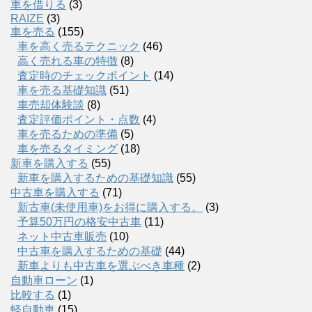
車を借りる
(3)
RAIZE
(3)
車を売る
(155)
車を高く売るテクニック
(46)
高く売れる車の特徴
(8)
査定時のチェックポイント
(14)
車を売る基礎知識
(51)
車売却体験談
(8)
査定評価ポイント・点数
(4)
車を売るための準備
(5)
車を売るタイミング
(18)
新車を購入する
(55)
新車を購入するための基礎知識
(55)
中古車を購入する
(71)
新古車(未使用車)をお得に購入する。
(3)
予算50万円の格安中古車
(11)
ネット中古車販売
(10)
中古車を購入するための基礎
(44)
新車よりも中古車を選ぶべき車種
(2)
自動車ローン
(1)
比較する
(1)
軽自動車
(15)