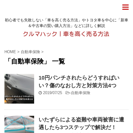
初心者でも失敗しない「車を高く売る方法」やトヨタ車を中心に「新車
＆中古車の賢い購入方法」などに詳しく解説
HOME
>
自動車保険
>
「自動車保険」 一覧
10円パンチされたらどうすればい
い？傷のなおし方と対策方法4つ
2019/07/25
-
自動車保険
いたずらによる盗難や車両被害に遭
遇したら3つステップで解決だ！